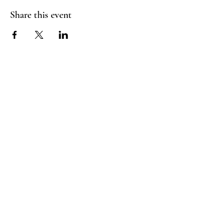
Share this event
RADIANT
HEART
STUDIO
Menu
Follow Us
Contact
Instagram
support@radiantheartstudio.com