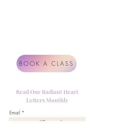
Google
Radiant Heart Studio
Rüdigerstrasse 17
8045 Zürich
Impressum
Terms & Conditions
BOOK A CLASS
Read Our Radiant Heart
Letters Monthly
Email
Join Our Mailing List