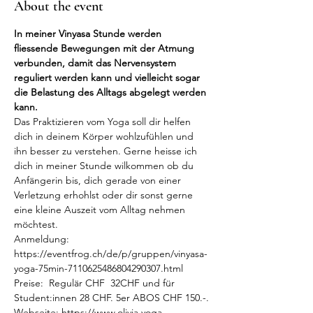
About the event
In meiner Vinyasa Stunde werden 
fliessende Bewegungen mit der Atmung 
verbunden, damit das Nervensystem 
reguliert werden kann und vielleicht sogar 
die Belastung des Alltags abgelegt werden 
kann. 
Das Praktizieren vom Yoga soll dir helfen 
dich in deinem Körper wohlzufühlen und 
ihn besser zu verstehen. Gerne heisse ich 
dich in meiner Stunde wilkommen ob du 
Anfängerin bis, dich gerade von einer 
Verletzung erhohlst oder dir sonst gerne 
eine kleine Auszeit vom Alltag nehmen 
möchtest.
Anmeldung: 
https://eventfrog.ch/de/p/gruppen/vinyasa-
yoga-75min-7110625486804290307.html
Preise:  Regulär CHF  32CHF und für 
Student:innen 28 CHF. 5er ABOS CHF 150.-.
Webseite: https://www.olivia.yoga