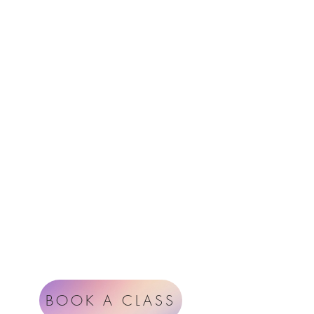
Menu
Follow Us
Contact
Instagram
support@radiantheartstudio.com
Google
Radiant Heart Studio
Rüdigerstrasse 17
8045 Zürich
Impressum
Terms & Conditions
BOOK A CLASS