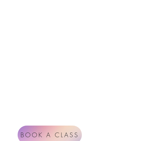
Menu
Follow Us
Contact
Instagram
support@radiantheartstudio.com
Google
Radiant Heart Studio
Rüdigerstrasse 17
8045 Zürich
Impressum
Terms & Conditions
BOOK A CLASS