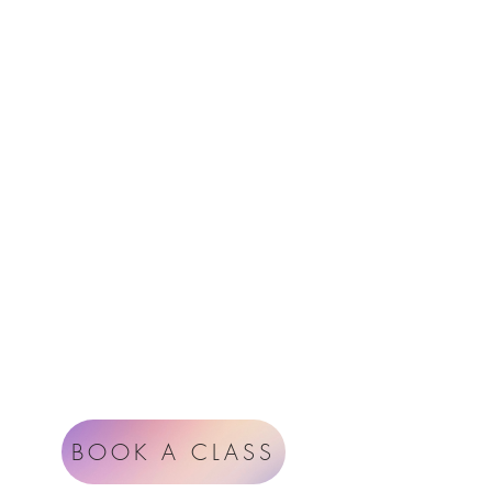
Menu
Follow Us
Contact
Instagram
support@radiantheartstudio.com
Google
Radiant Heart Studio
Rüdigerstrasse 17
8045 Zürich
Impressum
Terms & Conditions
BOOK A CLASS