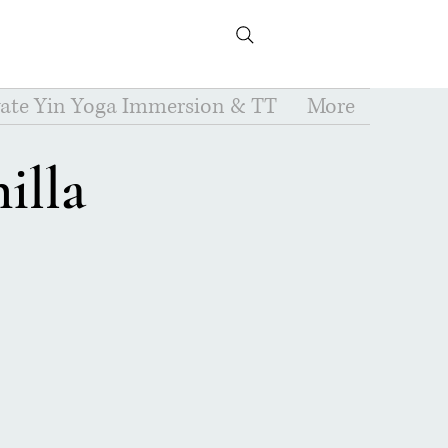
vate Yin Yoga Immersion & TT
More
illa