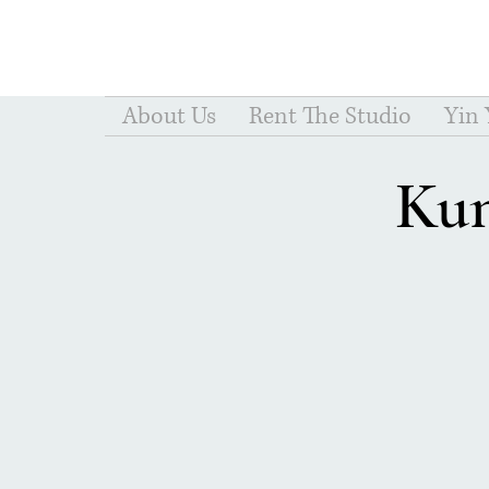
About Us
Rent The Studio
Yin
Kun