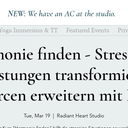
NEW:
We have an AC at the studio.
 Yoga Immersion & TT
Featured Events
Pri
onie finden - Stres
stungen transformi
cen erweitern mit
Tue, Mar 19
  |  
Radiant Heart Studio
 Kurs "Harmonie finden" hilft dir, stressige Situationen souver