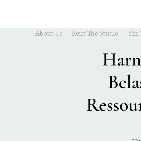
About Us
Rent The Studio
Yin
Harm
Bela
Ressour
"Der