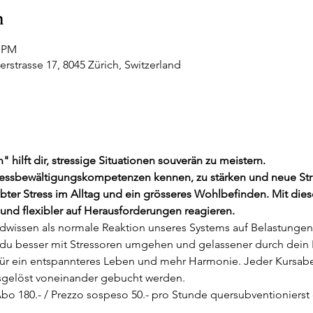
n
5 PM
rstrasse 17, 8045 Zürich, Switzerland
hilft dir, stressige Situationen souverän zu meistern.
ressbewältigungskompetenzen kennen, zu stärken und neue Stra
bter Stress im Alltag und ein grösseres Wohlbefinden. Mit die
und flexibler auf Herausforderungen reagieren.
ndwissen als normale Reaktion unseres Systems auf Belastungen 
du besser mit Stressoren umgehen und gelassener durch dein L
r ein entspannteres Leben und mehr Harmonie. Jeder Kursaben
losgelöst voneinander gebucht werden.
Abo 180.- / Prezzo sospeso 50.- pro Stunde quersubventionierst