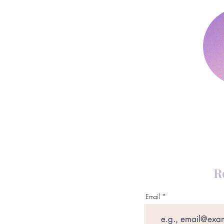
R
Email