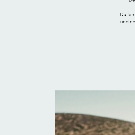
Du ler
und ne