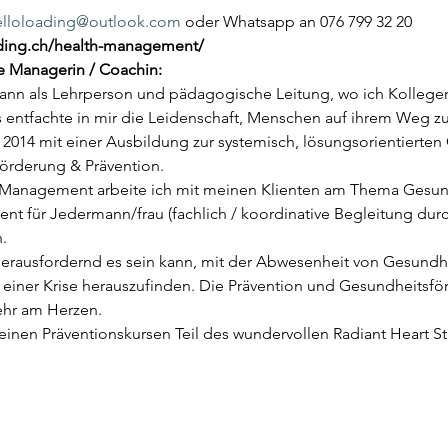
elloloading@outlook.com
 oder Whatsapp an 076 799 32 20 
-ding.ch/health-management/
e Managerin / Coachin:
ann als Lehrperson und pädagogische Leitung, wo ich Kollegen
s entfachte in mir die Leidenschaft, Menschen auf ihrem Weg zu 
2014 mit einer Ausbildung zur systemisch, lösungsorientierten
örderung & Prävention.
 Management arbeite ich mit meinen Klienten am Thema Gesun
 für Jedermann/frau (fachlich / koordinative Begleitung durch
.
e herausfordernd es sein kann, mit der Abwesenheit von Gesun
 einer Krise herauszufinden. Die Prävention und Gesundheitsför
ehr am Herzen.
einen Präventionskursen Teil des wundervollen Radiant Heart S