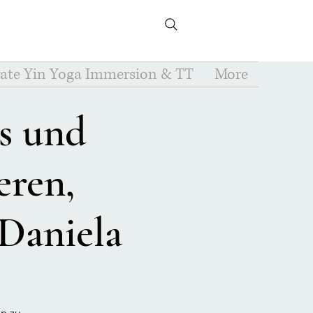
vate Yin Yoga Immersion & TT
More
s und
eren,
 Daniela
än zu