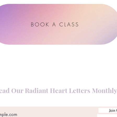
BOOK A CLASS
ead Our Radiant Heart Letters Monthl
Join 