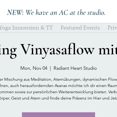
NEW:
We have an AC at the studio.
 Yoga Immersion & TT
Featured Events
Pri
ing Vinyasaflow mi
Mon, Nov 04
  |  
Radiant Heart Studio
ner Mischung aus Meditation, Atemübungen, dynamischen Flow
lnen, auch herausfordernden Asanas möchte ich dir einen Ra
mmen sowie zur persönlichen Weiterentwicklung bieten. Ver
örper, Geist und Atem und finde deine Präsenz im Hier und Jetz