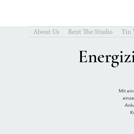
About Us
Rent The Studio
Yin
Energiz
Mit ei
einze
Anko
K