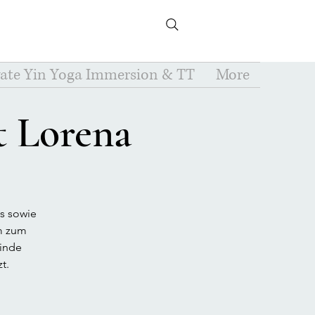
vate Yin Yoga Immersion & TT
More
t Lorena
s sowie
um zum
binde
t.