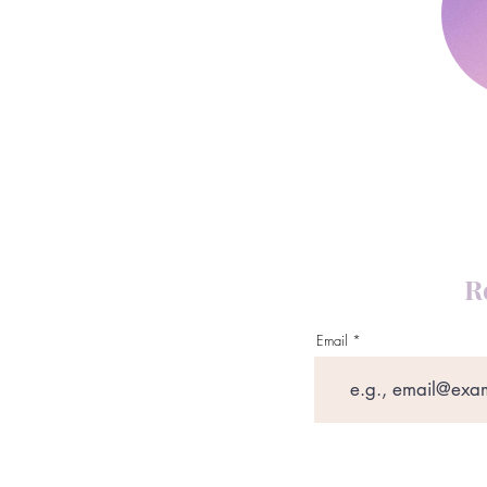
R
Email