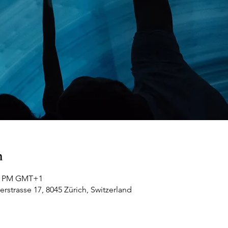
n
30 PM GMT+1
rstrasse 17, 8045 Zürich, Switzerland