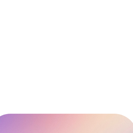
About Us
Instagram
Rent The Studio
Google
Yin Yoga Immersion & TT
Featured Events
Private Yin Yoga Immersion & TT
Spring Wellness Festival
Shamanic Music Training
Blog
Contact