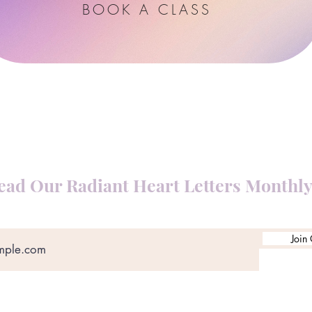
BOOK A CLASS
ead Our Radiant Heart Letters Monthl
Join 